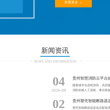
查看更多 →
新闻资讯
NEWS AND INFORMATION
04
贵州智慧消防云平台
随着城市化进程加快，高层
2026-08
消防依赖人工巡检、事后救
02
贵州塑壳智能断路器
塑壳智能断路器是低压配电