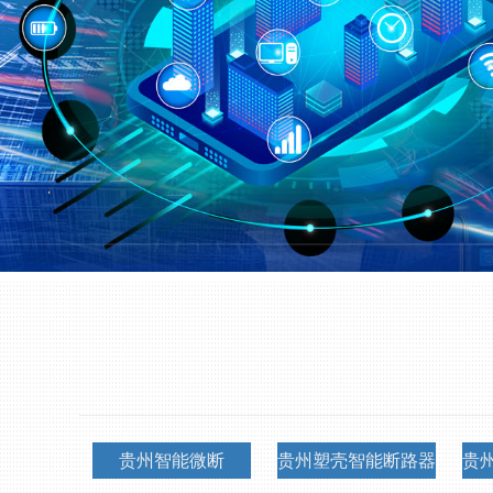
贵州智能微断
贵州塑壳智能断路器
贵