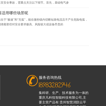
甚至安全事故，需重点关注以下细节。首先，基础电气参
器适用哪些场景呢
在于“极速”和“无弧”，能在微秒级内切断短路电流且不产生危险电弧，
围绕着那些对安全要求极高、风险较大或设备昂贵的
服务咨询热线
18983282946
集科研、生产、技术服务为一体的
重庆凡科悦智能科技有限公司,主
要主营产品有:贵州智慧消防云平