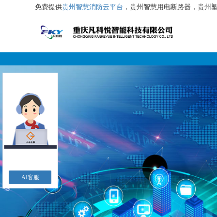
免费提供
贵州智慧消防云平台
，贵州智慧用电断路器，贵州
AI客服